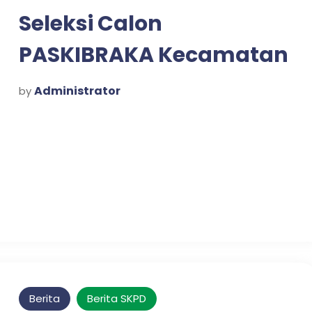
Seleksi Calon
PASKIBRAKA Kecamatan
Prigen Tahun 2026
Administrator
by
Berita
Berita SKPD