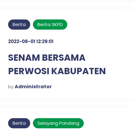
Berita
Berita SKPD
2022-08-01 12:29:01
SENAM BERSAMA
PERWOSI KABUPATEN
PASURUAN
Administrator
by
Berita
Selayang Pandang