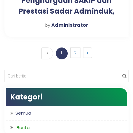
Penghargaan SAKIP dan
Prestasi Sadar Adminduk,
Tepat Pada Hari Jadi
Administrator
by
Kabupaten Pasuruan yang
ke-1092
‹
1
2
›
Kategori
Semua
Berita