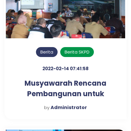
Berita
Berita SKPD
2022-02-14 07:41:58
Musyawarah Rencana
Pembangunan untuk
Peningkatan Daya Saing
Administrator
by
Daerah