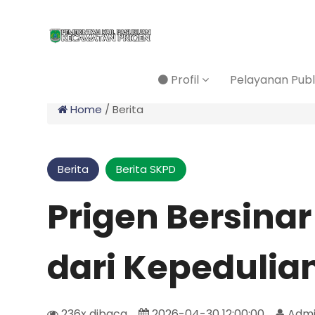
Profil
Pelayanan Publ
Home
/
Berita
Berita
Berita SKPD
Prigen Bersinar
dari Kepedulian
236x dibaca
2026-04-30 12:00:00
Admi