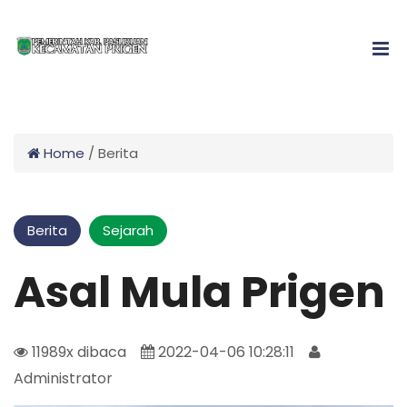
Home
/
Berita
Berita
Sejarah
Asal Mula Prigen
11989x dibaca
2022-04-06 10:28:11
Administrator